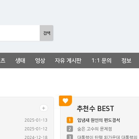
포츠
생태
영상
자유 게시판
1:1 문의
정보
추천수 BEST
2025-01-13
1
입냄새 원인의 편도결석
2025-01-12
2
숨은 고수의 문제점
2024-12-18
3
대통령이 탄핵 된가운데 대통령의
2024-12-18
6
저궤도 위성을 이용한 초고속 인