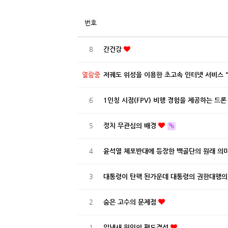
번호
8
간건강
열람중
저궤도 위성을 이용한 초고속 인터넷 서비스 
6
1인칭 시점(FPV) 비행 경험을 제공하는 드론 
5
정치 무관심의 배경
4
윤석열 체포반대에 등장한 백골단의 원래 의
3
대통령이 탄핵 된가운데 대통령의 권한대행의
2
숨은 고수의 문제점
1
입냄새 원인의 편도결석