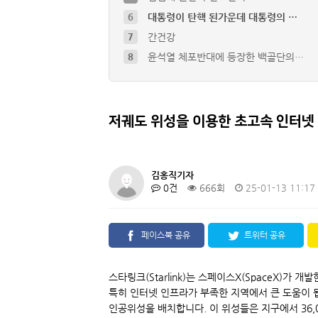
7
간건강
8
윤석열 체포반대에 등장한 백골단의…
4
정치 무관심의 배경
5
숨은 고수의 문제점
6
대통령이 탄핵 된가운데 대통령의 …
저궤도 위성을 이용한 초고속 인터넷 
김홍직기자
0건
666회
25-01-13 11:17
페이스북 공유
트위터 공유
스타링크(Starlink)는 스페이스X(SpaceX)
특히 인터넷 인프라가 부족한 지역에서 큰 도움이 됩니
인공위성을 배치합니다. 이 위성들은 지구에서 36,