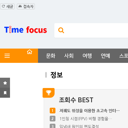
새글
접속자
문화
사회
여행
연예
스
정보
조회수 BEST
1
저궤도 위성을 이용한 초고속 인터…
2
1인칭 시점(FPV) 비행 경험을…
3
입냄새 원인의 편도결석
6
대통령이 탄핵 된가운데 대통령의 …