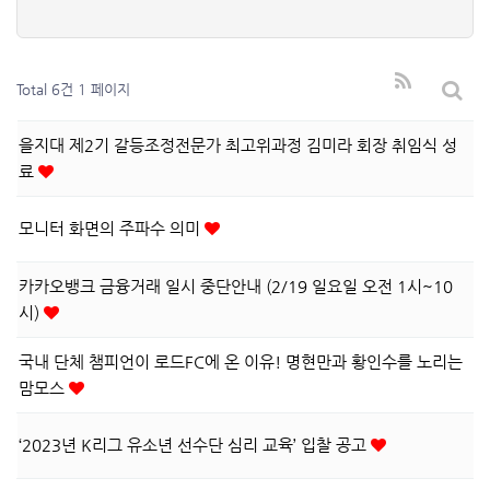
을지대 제2기 갈등조정전문가 최고위과정 …
5
Total 6건
1 페이지
을지대 제2기 갈등조정전문가 최고위과정 김미라 회장 취임식 성
료
모니터 화면의 주파수 의미
카카오뱅크 금융거래 일시 중단안내 (2/19 일요일 오전 1시~10
시)
국내 단체 챔피언이 로드FC에 온 이유! 명현만과 황인수를 노리는
맘모스
‘2023년 K리그 유소년 선수단 심리 교육’ 입찰 공고