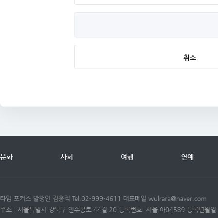
취소
문화
사회
여행
연예
타임 포커스 발행인 김홍직 Tel.02-999-4611 대표메일 wulrara@naver.com
주소 : 서울특별시 강북구 인수봉로 44길 20 등록번호 :서울 아04589 등록년월일