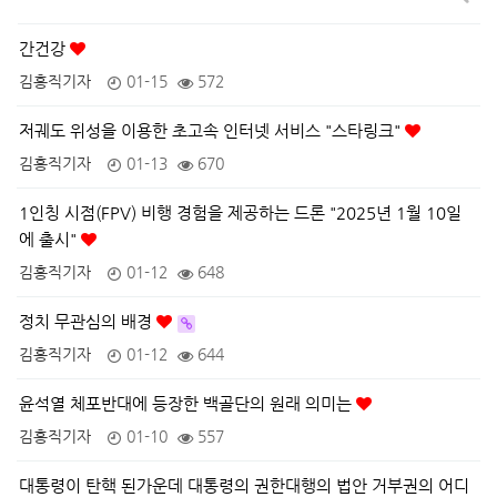
간건강
김홍직기자
01-15
572
저궤도 위성을 이용한 초고속 인터넷 서비스 "스타링크"
김홍직기자
01-13
670
1인칭 시점(FPV) 비행 경험을 제공하는 드론 "2025년 1월 10일
에 출시"
김홍직기자
01-12
648
정치 무관심의 배경
김홍직기자
01-12
644
윤석열 체포반대에 등장한 백골단의 원래 의미는
김홍직기자
01-10
557
대통령이 탄핵 된가운데 대통령의 권한대행의 법안 거부권의 어디