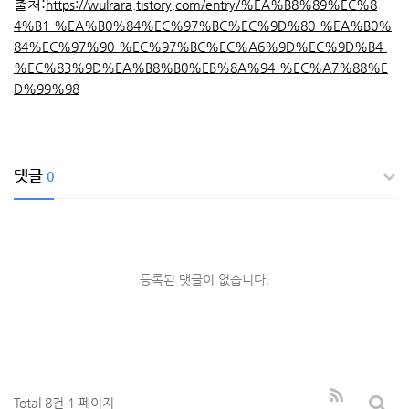
출처:
https://wulrara.tistory.com/entry/%EA%B8%89%EC%8
4%B1-%EA%B0%84%EC%97%BC%EC%9D%80-%EA%B0%
84%EC%97%90-%EC%97%BC%EC%A6%9D%EC%9D%B4-
%EC%83%9D%EA%B8%B0%EB%8A%94-%EC%A7%88%E
D%99%98
댓글
0
등록된 댓글이 없습니다.
Total 8건
1 페이지