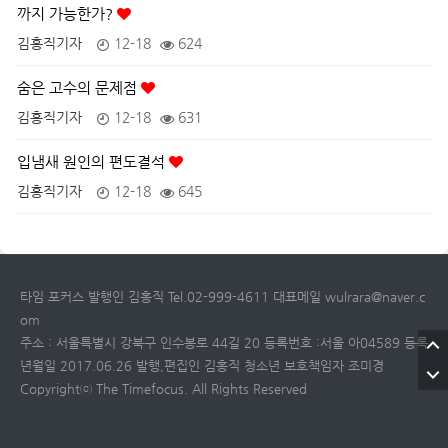
까지 가능한가?
김홍직기자
12-18
624
숨은 고수의 문제점
김홍직기자
12-18
631
입냄새 원인의 편도결석
김홍직기자
12-18
645
타임 포커스 발행인 김홍직 Tel.02-999-4611 대표메일 wulrara@naver.c
om
주소 : 서울특별시 강북구 인수봉로 44길 20 등록번호 :서울 아04589 등록
년월일 2017.06.26 발행,편집인 김홍직 청소년 보호책임자 조미경
Copyrightⓒ The Timefocus. All Rights Reserved