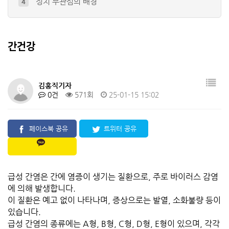
정치 무관심의 배경
4
숨은 고수의 문제점
5
대통령이 탄핵 된가운데 대통령의 권한대행…
6
간건강
김홍직기자
0건
571회
25-01-15 15:02
페이스북 공유
트위터 공유
급성 간염은 간에 염증이 생기는 질환으로, 주로 바이러스 감염
에 의해 발생합니다.
이 질환은 예고 없이 나타나며, 증상으로는 발열, 소화불량 등이
있습니다.
급성 간염의 종류에는 A형, B형, C형, D형, E형이 있으며, 각각