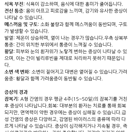
식욕 부진
: 식욕이 감소하며, 음식에 대한 흥미가 줄어듭니다.
전신 통증
: 몸이 아프고 피로감을 느끼며, 감기와 유사한 증상이
나타날 수 있습니다.
메스꺼움 및 구토
: 소화 불량과 함께 메스꺼움이 동반되며, 구토
가 발생할 수 있습니다.
발열: 체온이 상승하며, 열이 나는 경우가 많습니다.우측 상복부
통증: 간이 위치한 부위에서 통증이 느껴질 수 있습니다.
황달
: 피부와 눈의 흰자위가 노랗게 변하는 증상이 나타날 수 있
으며, 이는 간이 빌리루빈을 제대로 처리하지 못하기 때문입니
다.
소변 색 변화
: 소변이 짙어지고 대변은 옅어질 수 있습니다.가려
움증: 황달과 함께 가려움증이 동반될 수 있습니다.
증상의 경과
잠복기
: A형 간염의 경우 평균 4주(15~50일)의 잠복기를 거친
후 증상이 나타납니다.회복: 대부분의 환자는 치료를 통해 회복
되지만, 면역력이 약한 경우에는 증상이 심해질 수 있습니다.급
성 간염의 증상은 다양하고, 감염된 바이러스의 종류에 따라 다
르게 나타날 수 있습니다. 증상이 심각해지거나 지속될 경우, 즉