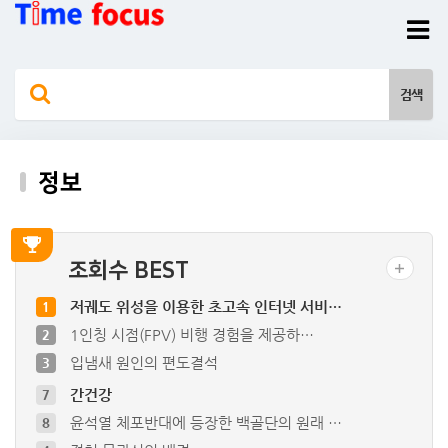
정보
조회수 BEST
저궤도 위성을 이용한 초고속 인터넷 서비…
1
1인칭 시점(FPV) 비행 경험을 제공하…
2
입냄새 원인의 편도결석
3
간건강
7
윤석열 체포반대에 등장한 백골단의 원래 …
8