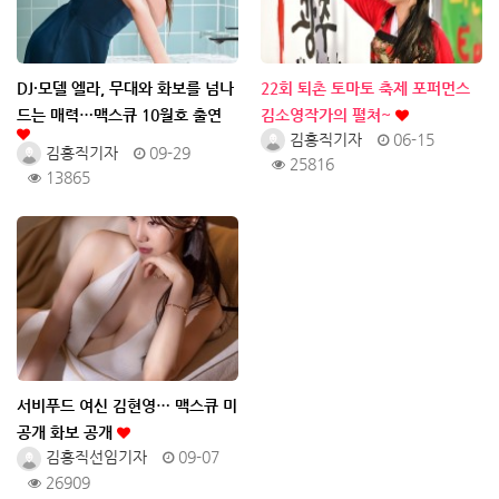
DJ·모델 엘라, 무대와 화보를 넘나
22회 퇴촌 토마토 축제 포퍼먼스
드는 매력…맥스큐 10월호 출연
김소영작가의 펼쳐~
김홍직기자
06-15
김홍직기자
09-29
25816
13865
서비푸드 여신 김현영… 맥스큐 미
공개 화보 공개
김홍직선임기자
09-07
26909