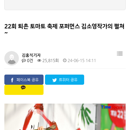
22회 퇴촌 토마토 축제 포퍼먼스 김소영작가의 펼쳐
~
김홍직기자
0건
25,815회
24-06-15 14:11
페이스북 공유
트위터 공유