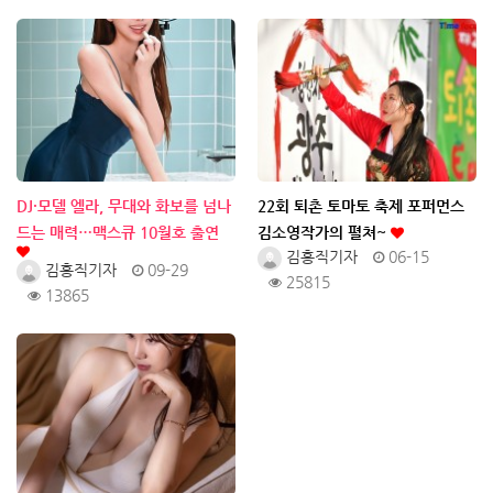
DJ·모델 엘라, 무대와 화보를 넘나
22회 퇴촌 토마토 축제 포퍼먼스
드는 매력…맥스큐 10월호 출연
김소영작가의 펼쳐~
김홍직기자
06-15
김홍직기자
09-29
25815
13865