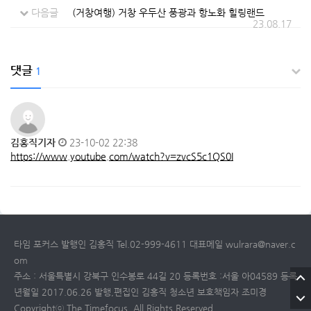
다음글
(거창여행) 거창 우두산 풍광과 항노화 힐링랜드
23.08.17
댓글
1
김홍직기자
23-10-02 22:38
https://www.youtube.com/watch?v=zvcS5c1QS0I
타임 포커스 발행인 김홍직 Tel.02-999-4611 대표메일 wulrara@naver.c
om
주소 : 서울특별시 강북구 인수봉로 44길 20 등록번호 :서울 아04589 등록
년월일 2017.06.26 발행,편집인 김홍직 청소년 보호책임자 조미경
Copyrightⓒ The Timefocus. All Rights Reserved