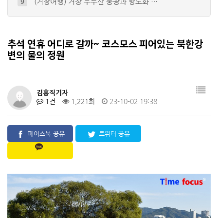
(거창여행) 거창 우두산 풍광과 항노화 …
9
사천 구계서원 춘향제례
10
청도군, 이달 8일 '청도읍성예술제·대한…
4
함안군, 강주해바라기축제
5
추석 연휴 어디로 갈까~ 코스모스 피어있는 북한강
변의 물의 정원
추석 연휴 어디로 갈까~ 코스모스 피어있…
6
+
1
김홍직기자
1건
1,221회
23-10-02 19:38
페이스북 공유
트위터 공유