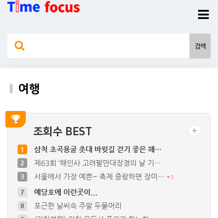
여행
조회수 BEST
삼척 초곡용굴 촛대 바윗길 걷기 좋은 해…
1
제63회 ‘해인사 고려팔만대장경의 날 기…
2
서울에서 가장 예쁜~ 축제 중랑하면 장미…
3
+
1
예당호에 이런곳이...
7
포근한 날씨속 주말 두물머리
8