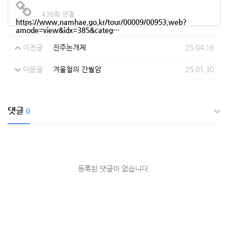
436회 연결
https://www.namhae.go.kr/tour/00009/00953.web?
amode=view&idx=385&categ…
이전글
진주논개제
25.04.16
다음글
겨울철의 간월암
25.01.30
댓글
0
등록된 댓글이 없습니다.