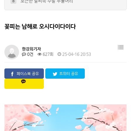
(거창여행) 거창 우두산 풍광과 항노화 …
9
사천 구계서원 춘향제례
10
청도군, 이달 8일 '청도읍성예술제·대한…
4
꽃피는 남해로 오시다이다이다
함안군, 강주해바라기축제
5
추석 연휴 어디로 갈까~ 코스모스 피어있…
6
+
1
한강희기자
0건
627회
25-04-16 20:53
페이스북 공유
트위터 공유