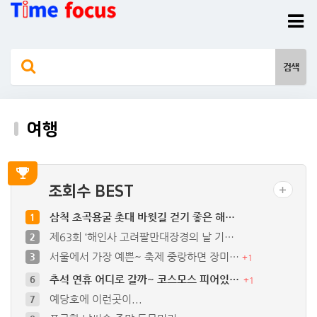
여행
조회수 BEST
삼척 초곡용굴 촛대 바윗길 걷기 좋은 해…
1
제63회 ‘해인사 고려팔만대장경의 날 기…
2
서울에서 가장 예쁜~ 축제 중랑하면 장미…
3
+
1
추석 연휴 어디로 갈까~ 코스모스 피어있…
6
+
1
예당호에 이런곳이...
7
포근한 날씨속 주말 두물머리
8